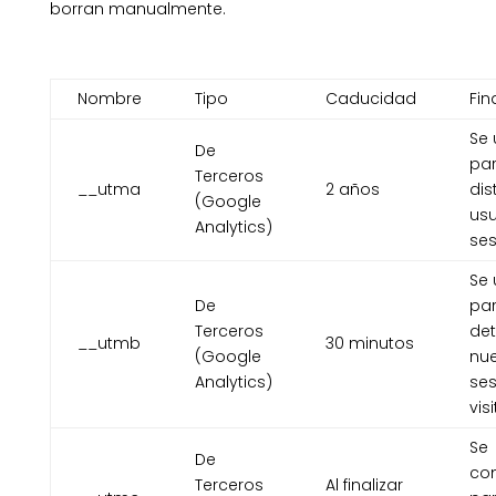
borran manualmente.
Nombre
Tipo
Caducidad
Fin
Se 
De
pa
Terceros
__utma
2 años
dis
(Google
usu
Analytics)
ses
Se 
De
pa
Terceros
det
__utmb
30 minutos
(Google
nu
Analytics)
ses
vis
Se
De
con
Terceros
Al finalizar