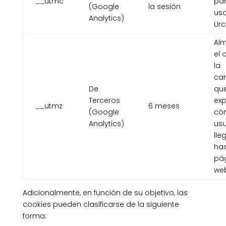
__utmc
par
(Google
la sesión
us
Analytics)
Urc
Al
el 
la
ca
De
qu
Terceros
exp
__utmz
6 meses
(Google
có
Analytics)
usu
lle
has
pá
we
Adicionalmente, en función de su objetivo, las
cookies pueden clasificarse de la siguiente
forma: